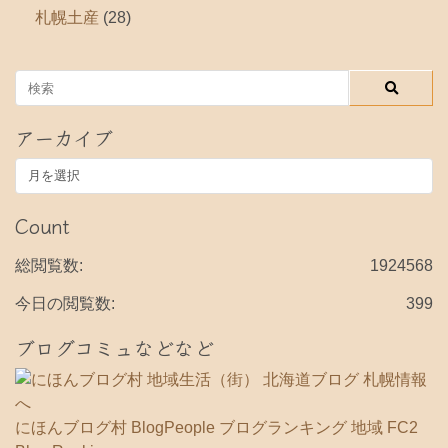
札幌土産
(28)
アーカイブ
ア
ー
カ
Count
イ
ブ
総閲覧数:
1924568
今日の閲覧数:
399
ブログコミュなどなど
にほんブログ村
BlogPeople
ブログランキング 地域
FC2