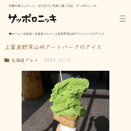
札幌の暮らしのこと。ぽろぽろと気楽に書く日記。サッポロニッキ。
ホーム
/
北海道
/
北海道グルメ
/
上富良野深山峠アートパークのアイス
上富良野深山峠アートパークのアイス
北海道グルメ
2009.10.14