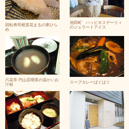
池田町 ハッピネスデーリィ
回転寿司根室花まるの寒ひら
のジェラートアイス
め
六花亭 円山店喫茶の温かいお
スープカレーばぐばぐ
汁粉