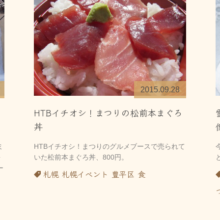
2015.09.28
HTBイチオシ！まつりの松前本まぐろ
丼
ミ
HTBイチオシ！まつりのグルメブースで売られて
海
いた松前本まぐろ丼、800円。
ー
札幌
札幌イベント
豊平区
食