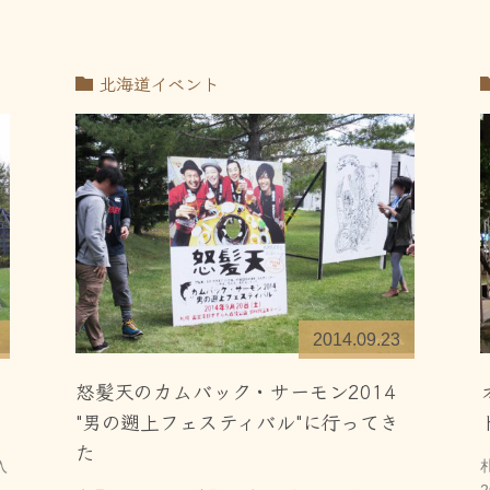
北海道イベント
2014.09.23
怒髪天のカムバック・サーモン2014
"男の遡上フェスティバル"に行ってき
た
入