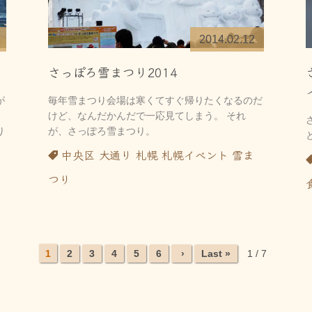
2014.02.12
さっぽろ雪まつり2014
が
毎年雪まつり会場は寒くてすぐ帰りたくなるのだ
けど、なんだかんだで一応見てしまう。 それ
り
が、さっぽろ雪まつり。
中央区
大通り
札幌
札幌イベント
雪ま
つり
1
2
3
4
5
6
›
Last »
1 / 7