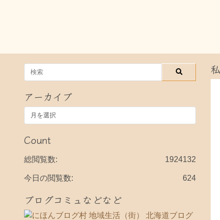
アーカイブ
ア
ー
カ
Count
イ
ブ
総閲覧数:
1924132
今日の閲覧数:
624
ブログコミュなどなど