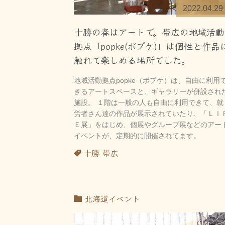
2022.04.29
十勝の春はアートで。帯広の地域活動
拠点「popke(ポプケ)」は個性と作品
触れて楽しめる場所でした。
地域活動拠点popke（ポプケ）は、自由に利用
きるアートスペースと、ギャラリーが併設され
施設。 １階は一般の人も自由に利用できて、就
労者さん達の作品が展示されていたり、「ＬＩ
Ｅ展」をはじめ、個展やグループ展などのアー
イベントが、定期的に開催されてます。
十勝
帯広
北海道イベント