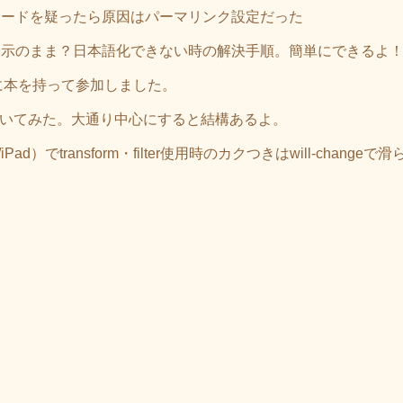
？ コードを疑ったら原因はパーマリンク設定だった
oogleが英語表示のまま？日本語化できない時の解決手順。簡単にできるよ
に本を持って参加しました。
apに書いてみた。大通り中心にすると結構あるよ。
iPad）でtransform・filter使用時のカクつきはwill-chang