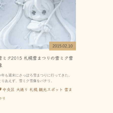
2015.02.10
雪ミク2015 札幌雪まつりの雪ミク雪
像
今年も週末にさっぽろ雪まつりに行ってきた。
とりあえず、雪ミク雪像をパチリ。
中央区
大通り
札幌
観光スポット
雪ま
つり