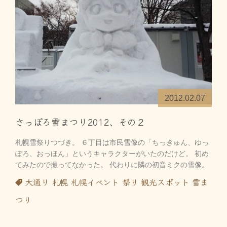
2012.02.07
さっぽろ雪まつり2012、その２
札幌雪祭りつづき。 ６丁目は市民雪像の「ちっきゅん、ゆっ
ぽろ、おっほん」というキャラクターがいたのだけど。 初め
てみたので撮ってなかった。 代わりに隣の初音ミクの雪像。
大通り
札幌
札幌イベント
祭り
観光スポット
雪ま
つり