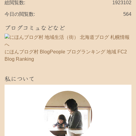
ブ
総閲覧数:
1923102
今日の閲覧数:
564
ブログコミュなどなど
にほんブログ村
BlogPeople
ブログランキング 地域
FC2
Blog Ranking
私について