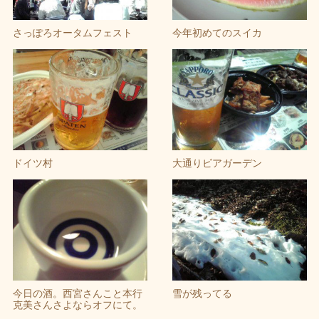
さっぽろオータムフェスト
今年初めてのスイカ
ドイツ村
大通りビアガーデン
今日の酒。西宮さんこと本行
雪が残ってる
克美さんさよならオフにて。