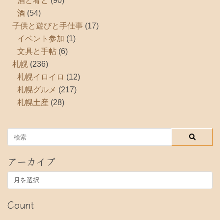
酒と肴と
(90)
酒
(54)
子供と遊びと手仕事
(17)
イベント参加
(1)
文具と手帖
(6)
札幌
(236)
札幌イロイロ
(12)
札幌グルメ
(217)
札幌土産
(28)
アーカイブ
ア
ー
カ
Count
イ