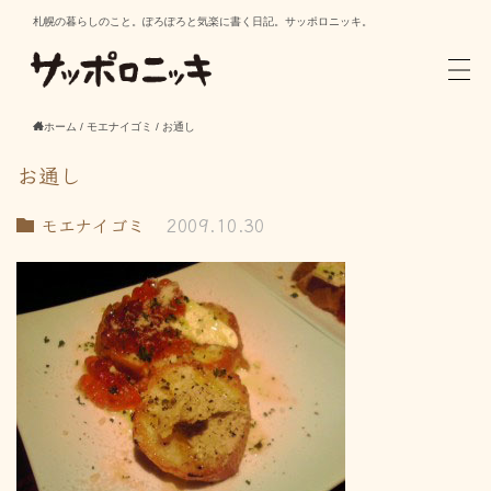
札幌の暮らしのこと。ぽろぽろと気楽に書く日記。サッポロニッキ。
ホーム
/
モエナイゴミ
/
お通し
お通し
モエナイゴミ
2009.10.30