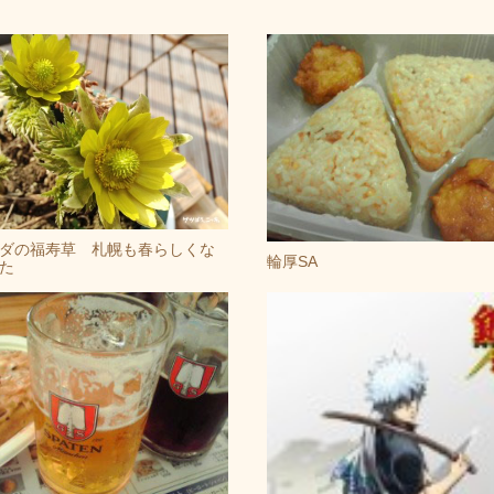
ダの福寿草 札幌も春らしくな
輪厚SA
た