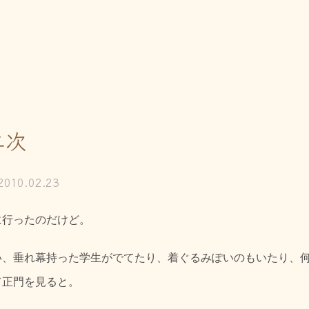
二次
2010.02.23
に行ったのだけど。
い、垂れ幕持った学生がでてたり、着ぐるみぽいのもいたり、
て正門を見ると。