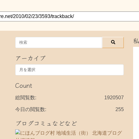
アーカイブ
ア
ー
カ
Count
イ
ブ
総閲覧数:
1920507
今日の閲覧数:
255
ブログコミュなどなど