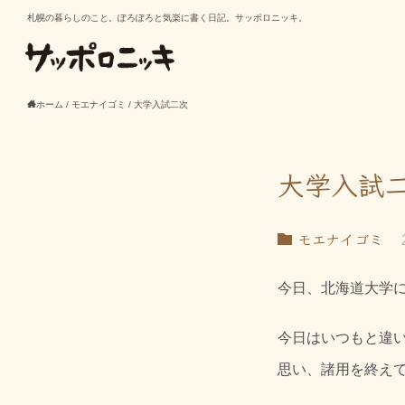
札幌の暮らしのこと。ぽろぽろと気楽に書く日記。サッポロニッキ。
ホーム
/
モエナイゴミ
/
大学入試二次
大学入試
モエナイゴミ
今日、北海道大学
今日はいつもと違
思い、諸用を終え