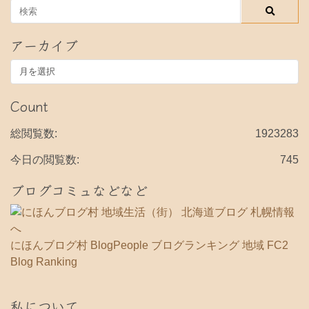
アーカイブ
ア
ー
カ
Count
イ
ブ
総閲覧数:
1923283
今日の閲覧数:
745
ブログコミュなどなど
にほんブログ村
BlogPeople
ブログランキング 地域
FC2
Blog Ranking
私について