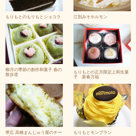
江別みそホルモン
もりもとのもりもとショコラ
柳月の季節の創作和菓子 春の
もりもとの正月限定上和生菓
散歩道
子 新春万福
帯広 高橋まんじゅう屋のチー
もりもとモンブラン