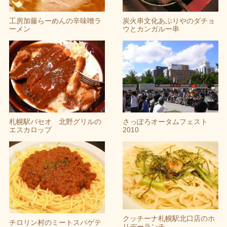
工房加藤らーめんの辛味噌ラ
炭火串文化あぶりやのダチョ
ーメン
ウとカンガルー串
札幌駅パセオ 北野グリルの
さっぽろオータムフェスト
エスカロップ
2010
クッチーナ札幌駅北口店のホ
チロリン村のミートスパゲテ
リデーランチ