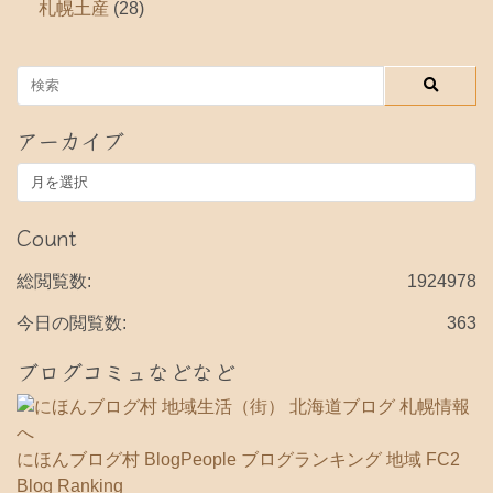
札幌土産
(28)
アーカイブ
ア
ー
カ
Count
イ
ブ
総閲覧数:
1924978
今日の閲覧数:
363
ブログコミュなどなど
にほんブログ村
BlogPeople
ブログランキング 地域
FC2
Blog Ranking