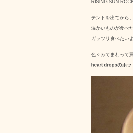
RISING SUN ROCK
テントを出てから、一
温かいものが食べ
ガッツリ食べたい
色々みてまわって
heart dropsの