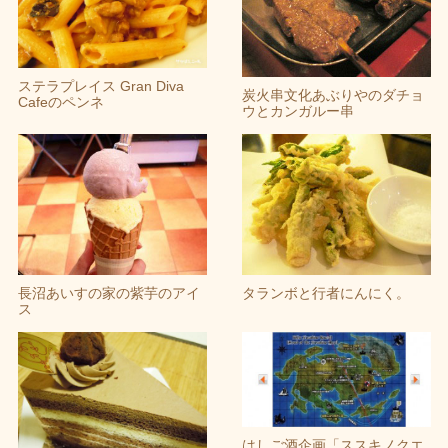
ステラプレイス Gran Diva
炭火串文化あぶりやのダチョ
Cafeのペンネ
ウとカンガルー串
長沼あいすの家の紫芋のアイ
タランボと行者にんにく。
ス
はしご酒企画「ススキノクエ