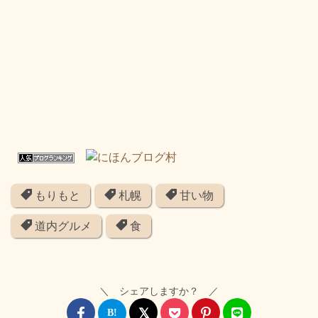
もりもと
札幌
甘い物
道内グルメ
食
＼ シェアしますか？ ／