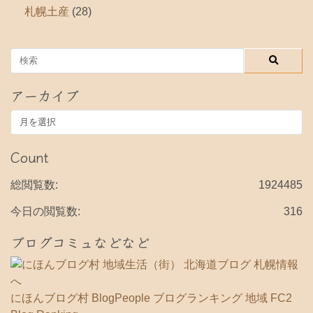
札幌土産
(28)
アーカイブ
ア
ー
カ
Count
イ
ブ
総閲覧数:
1924485
今日の閲覧数:
316
ブログコミュなどなど
にほんブログ村
BlogPeople
ブログランキング 地域
FC2