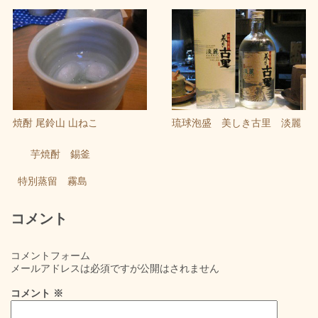
焼酎 尾鈴山 山ねこ
琉球泡盛 美しき古里 淡麗
芋焼酎 錫釜
特別蒸留 霧島
コメント
コメントフォーム
メールアドレスは必須ですが公開はされません
コメント
※