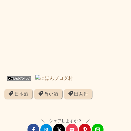
日本酒
旨い酒
田吾作
＼ シェアしますか？ ／