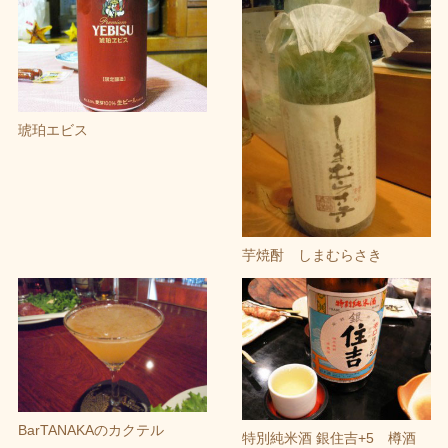
琥珀エビス
芋焼酎 しまむらさき
BarTANAKAのカクテル
特別純米酒 銀住吉+5 樽酒