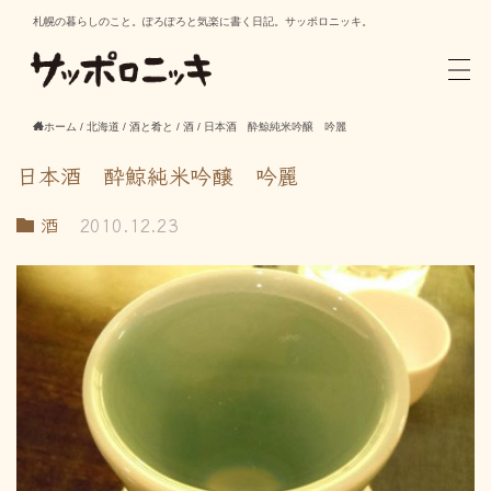
札幌の暮らしのこと。ぽろぽろと気楽に書く日記。サッポロニッキ。
ホーム
/
北海道
/
酒と肴と
/
酒
/
日本酒 酔鯨純米吟醸 吟麗
日本酒 酔鯨純米吟醸 吟麗
酒
2010.12.23