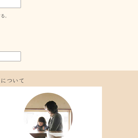
する。
私について