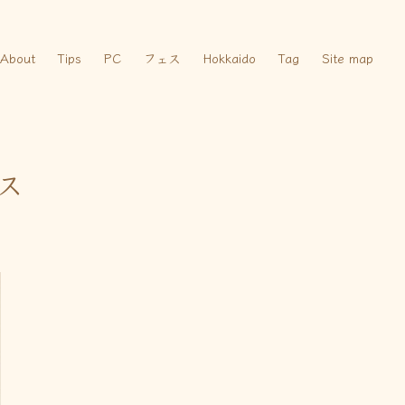
About
Tips
PC
フェス
Hokkaido
Tag
Site map
ス