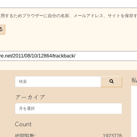
使用するためブラウザーに自分の名前、メールアドレス、サイトを保存
アーカイブ
ア
ー
カ
Count
イ
ブ
総閲覧数:
1923776