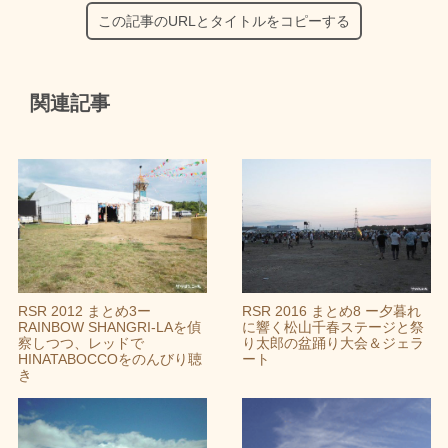
この記事のURLとタイトルをコピーする
関連記事
RSR 2012 まとめ3ー
RSR 2016 まとめ8 ー夕暮れ
RAINBOW SHANGRI-LAを偵
に響く松山千春ステージと祭
察しつつ、レッドで
り太郎の盆踊り大会＆ジェラ
HINATABOCCOをのんびり聴
ート
き