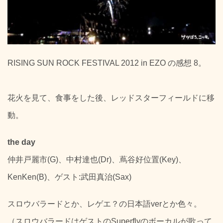
RISING SUN ROCK FESTIVAL 2012 in EZO の感想 8。
花火を見て、食事をした後、レッドスターフィールドに移
動。
the day
仲井戸麗市(G)、中村達也(Dr)、蔦谷好位置(Key)、
KenKen(B)、ゲスト:武田真治(Sax)
スロウバラードとか、レゲエ？の日本語verとか色々。
（スロウバラードはゲストのSuperflyのボーカルが歌って