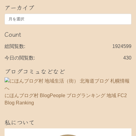
アーカイブ
ア
ー
カ
Count
イ
ブ
総閲覧数:
1924599
今日の閲覧数:
430
ブログコミュなどなど
にほんブログ村
BlogPeople
ブログランキング 地域
FC2
Blog Ranking
私について