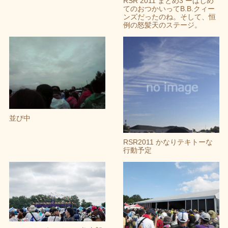
RSR 2011 まとめ3 ーはじめ
てのおつかいってB.B.クィー
ンズだったのね。そして、恒
例の怒髪天のステージ。
並び中
RSR2011 かなりテキトーな
行動予定