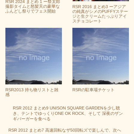
RSR 2024 まとめ 1 ー祭太郎
撮影タイムと怒髪天の豪華な
RSR 2016 まとめ3 ーアジア
ふんどし祭りでフェス開始
の純真がシメのPUFFYステー
ジと生クリームたっぷりアイ
スチョコレート
RSR2013 持ち物リストと雑
RSRの駐車場チケット
感
RSR 2012 まとめ9 UNISON SQUARE GARDENを少し聴
き、テントでゆっくりONE OK ROCK、そして 深夜のザン
ギバーガーを食べる
RSR 2012 まとめ7 高速回転なザ50回転ズで楽しんで、次へ