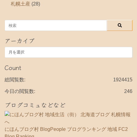
札幌土産
(28)
アーカイブ
ア
ー
カ
Count
イ
ブ
総閲覧数:
1924415
今日の閲覧数:
246
ブログコミュなどなど
にほんブログ村
BlogPeople
ブログランキング 地域
FC2
Blog Ranking