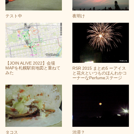
テスト中
夜明け
【JOIN ALIVE 2022】会場
MAPを札幌駅前地図と重ねて
RSR 2015 まとめ5 ーアイス
みた
と花火といつものほんわかコ
ーナーなPerfumeステージ
タコス
渋滞？