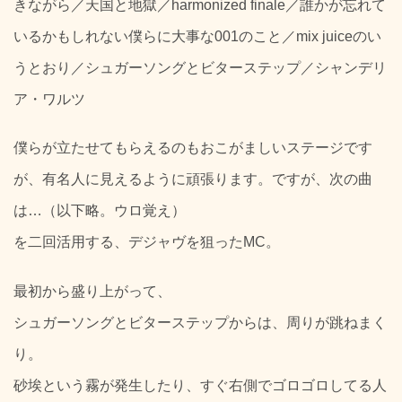
きながら／天国と地獄／harmonized finale／誰かが忘れて
いるかもしれない僕らに大事な001のこと／mix juiceのい
うとおり／シュガーソングとビターステップ／シャンデリ
ア・ワルツ
僕らが立たせてもらえるのもおこがましいステージです
が、有名人に見えるように頑張ります。ですが、次の曲
は…（以下略。ウロ覚え）
を二回活用する、デジャヴを狙ったMC。
最初から盛り上がって、
シュガーソングとビターステップからは、周りが跳ねまく
り。
砂埃という霧が発生したり、すぐ右側でゴロゴロしてる人