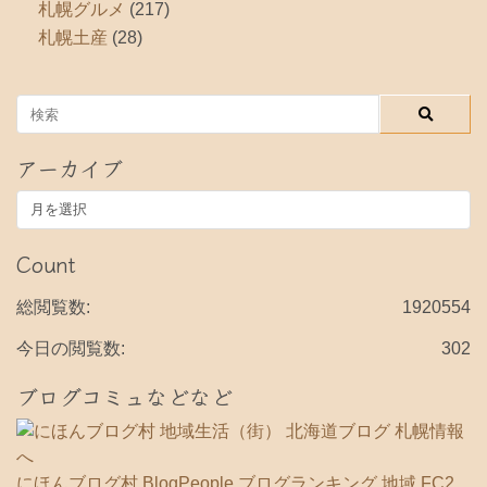
札幌グルメ
(217)
札幌土産
(28)
アーカイブ
ア
ー
カ
Count
イ
ブ
総閲覧数:
1920554
今日の閲覧数:
302
ブログコミュなどなど
にほんブログ村
BlogPeople
ブログランキング 地域
FC2