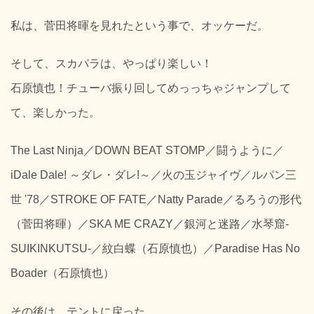
私は、菅田将暉を見れたという事で、オッケーだ。
そして、スカパラは、やっぱり楽しい！
石原慎也！チューバ振り回してめっっちゃジャンプして
て、楽しかった。
The Last Ninja／DOWN BEAT STOMP／闘うように／
iDale Dale! ～ダレ・ダレ!～／火の玉ジャイヴ／ルパン三
世 '78／STROKE OF FATE／Natty Parade／るろうの形代
（菅田将暉）／SKA ME CRAZY／銀河と迷路／水琴窟-
SUIKINKUTSU-／紋白蝶（石原慎也）／Paradise Has No
Boader（石原慎也）
その後は、テントに戻った。