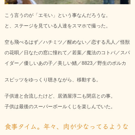
こう言うのが「エモい」という事なんだろうな。
と、ステージを見ている人達をスマホで撮った。
空も飛べるはず／ハチミツ／醒めない／恋する凡人／怪獣
の花唄／日なたの窓に憧れて／若葉／魔法のコトバ／スパ
イダー／優しいあの子／美しい鰭／8823／野生のポルカ
スピッツをゆっくり聴きながら、移動する。
子供達と合流したけど、居酒屋淳二も閉店との事。
子供は最後のスーパーボールくじを楽しんでいた。
食事タイム。年々、肉が少なってるような