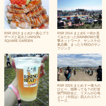
RSR 2013 まとめ2ー真心ブラ
RSR 2014 まとめ5 ー何か見
ザーズと花火とUNISON
てみたかったRAINBOWの電
SQUARE GARDEN
撃ネットワーク、サンステの
氣志團、まったりREDのサン
フジンズ
RSR 2024 まとめ 3 ー後ろの
ひとー、雨降ってる？の打首
獄門同好会と、リズムが心地
よい（今回は）四人のゴスペ
ラーズ。