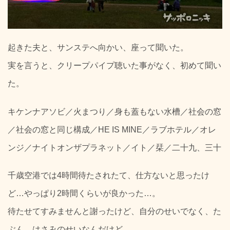
起きた夫と、サンステへ向かい、座って聞いた。
実を言うと、クリープパイプ聴いた事がなく、初めて聞い
た。
キケンナアソビ／火まつり／身も蓋もない水槽／社会の窓
／社会の窓と同じ構成／HE IS MINE／ラブホテル／オレ
ンジ／ナイトオンザプラネット／イト／栞／二十九、三十
千歳空港では4時間待たされたて、仕方ないと思ったけ
ど…やっぱり2時間くらいが良かった…。
待たせてすみませんと謝ったけど、自分のせいでなく、た
ぶん、はさみのせいなんだけど…。