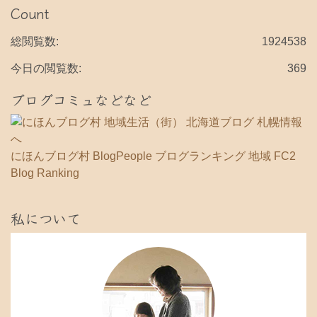
カ
Count
イ
ブ
総閲覧数:
1924538
今日の閲覧数:
369
ブログコミュなどなど
にほんブログ村
BlogPeople
ブログランキング 地域
FC2
Blog Ranking
私について