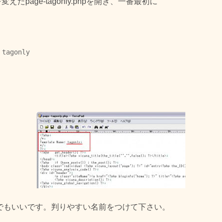
たpage-tagonly.phpを開き、一番最初に
 tagonly
分は何でもいいです。判りやすい名前をつけて下さい。