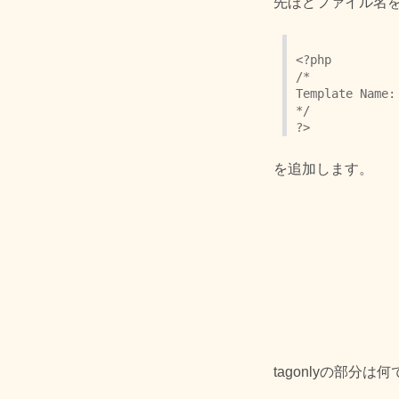
先ほどファイル名を変え
<?php
/*
Template Name:
*/
を追加します。
tagonlyの部