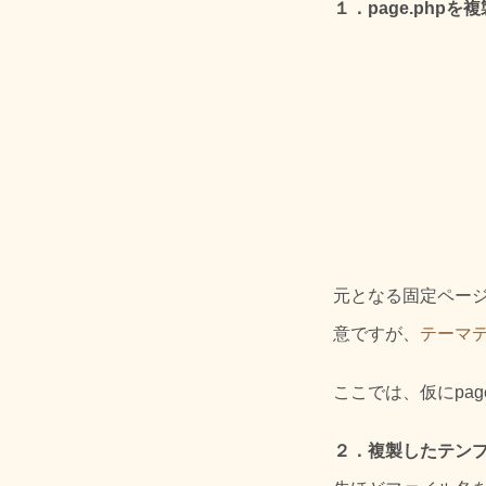
１．page.phpを
元となる固定ペー
意ですが、
テーマ
ここでは、仮にpage
２．複製したテン