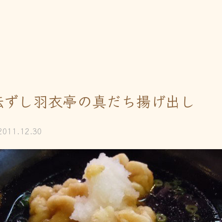
転ずし羽衣亭の真だち揚げ出し
2011.12.30