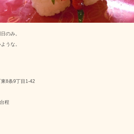
明日のみ。
いような。
8条9丁目1-42
30台程