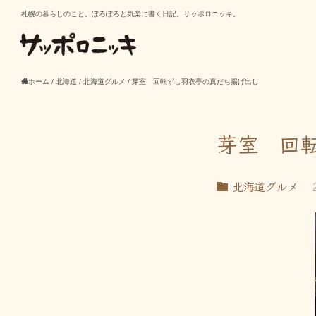
札幌の暮らしのこと。ぽろぽろと気楽に書く日記。サッポロニッキ。
ホーム
/
北海道
/
北海道グルメ
/
芽室 回転ずし羽衣亭の真だち揚げ出し
芽室 回
北海道グルメ