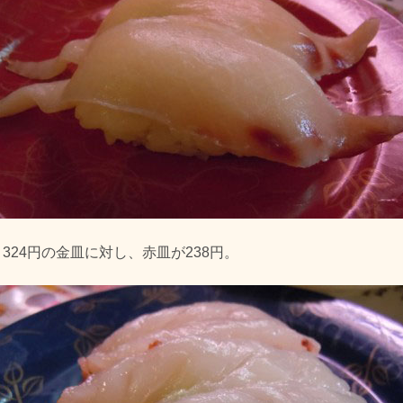
324円の金皿に対し、赤皿が238円。