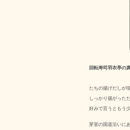
回転寿司羽衣亭の真
たちの揚げだしが
しっかり揚がった
好みで言うともう
芽室の国道沿いに