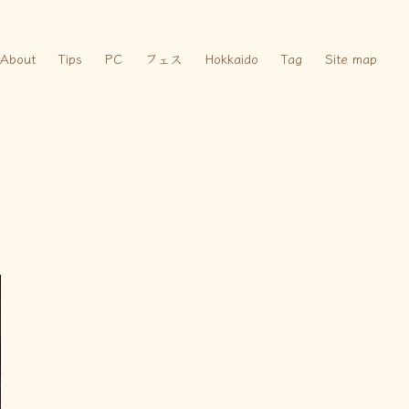
About
Tips
PC
フェス
Hokkaido
Tag
Site map