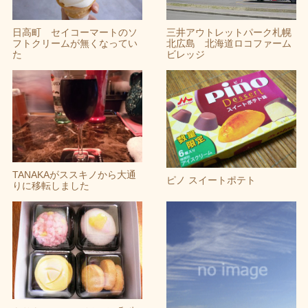
日高町 セイコーマートのソ
三井アウトレットパーク札幌
フトクリームが無くなってい
北広島 北海道ロコファーム
た
ビレッジ
TANAKAがススキノから大通
ピノ スイートポテト
りに移転しました