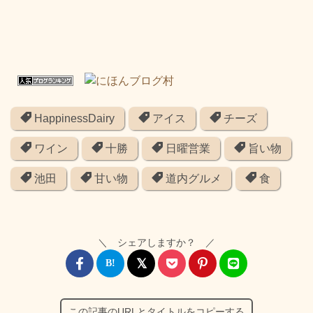
HappinessDairy
アイス
チーズ
ワイン
十勝
日曜営業
旨い物
池田
甘い物
道内グルメ
食
＼ シェアしますか？ ／
この記事のURLとタイトルをコピーする