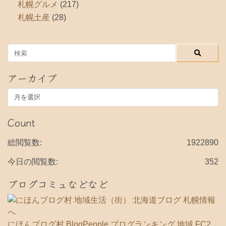
札幌グルメ
(217)
札幌土産
(28)
アーカイブ
ア
ー
カ
Count
イ
ブ
総閲覧数:
1922890
今日の閲覧数:
352
ブログコミュなどなど
にほんブログ村
BlogPeople
ブログランキング 地域
FC2