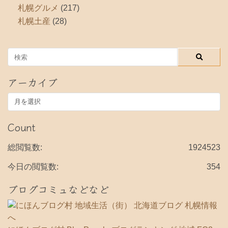
札幌グルメ
(217)
札幌土産
(28)
アーカイブ
ア
ー
カ
Count
イ
ブ
総閲覧数:
1924523
今日の閲覧数:
354
ブログコミュなどなど