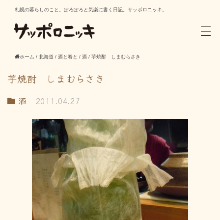
札幌の暮らしのこと。ぽろぽろと気楽に書く日記。サッポロニッキ。
ホーム
/
北海道
/
酒と肴と
/
酒
/
芋焼酎 しまむらさき
芋焼酎 しまむらさき
酒
2011.04.27