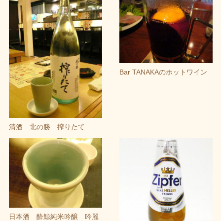
Bar TANAKAのホットワイン
清酒 北の勝 搾りたて
日本酒 酔鯨純米吟醸 吟麗