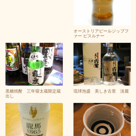
オーストリアビールジップフ
ァー ピスルナー
黒糖焼酎 三年寝太蔵限定蔵
琉球泡盛 美しき古里 淡麗
出し