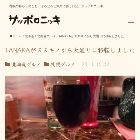
札幌の暮らしのこと。ぽろぽろと気楽に書く日記。サッポロニッキ。
ホーム
/
北海道
/
北海道グルメ
/
TANAKAがススキノから大通りに移転しました
TANAKAがススキノから大通りに移転しました
北海道グルメ
札幌グルメ
2011.10.07