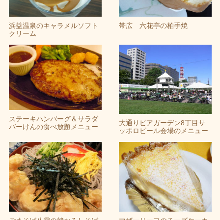
浜益温泉のキャラメルソフト
帯広 六花亭の柏手焼
クリーム
ステーキハンバーグ＆サラダ
大通りビアガーデン8丁目サ
バーけんの食べ放題メニュー
ッポロビール会場のメニュー