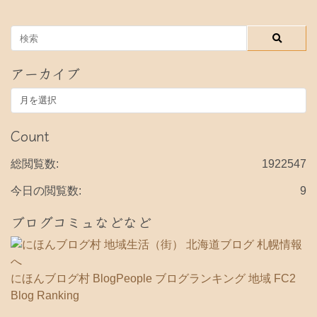
アーカイブ
ア
ー
カ
Count
イ
ブ
総閲覧数:
1922547
今日の閲覧数:
9
ブログコミュなどなど
にほんブログ村
BlogPeople
ブログランキング 地域
FC2
Blog Ranking