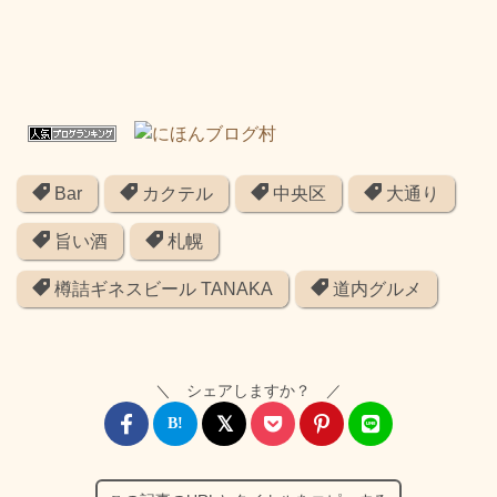
Bar
カクテル
中央区
大通り
旨い酒
札幌
樽詰ギネスビール TANAKA
道内グルメ
＼ シェアしますか？ ／