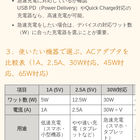
急速充電に対応しているか確認
USB PD（Power Delivery）やQuick Charge対応の
充電器なら、高速充電が可能。
急速充電をしたい場合は、デバイスの対応ワット数
（W）に合った充電器を選ぶことが重要。
３．使いたい機器で選ぶ、ACアダプタを
比較表（1A、2.5A、30W対応、45W対
応、65W対応）
項目
1A (5V)
2.5A (5V)
30W対応
ワット数 (W)
5W
12.5W
30W
4
電流 (A)
1A
2.5A
30W ÷ V
4
急速充電
低速充電
やや速い充
ノ
（スマホ・
用途
（スマホ・
電（タブレ
高
タブレッ
小型機器）
ットなど）
対
ト）