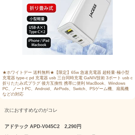
★ホワイトデー 送料無料★【限定】65w 急速充電器 超軽量·極小型
充電器 type-c pd 充電器 usb 三台同時充電 GaNIV技術 3ポート usb c
折りたたみ式プラグ 後方互換性 携帯に便利 MacBook、Windows
PC、ノートPC、Android、AirPods、Switch、PSゲーム機、扇風機
などの対応
次におすすめなのがコレ
アドテック APD-V045C2 2,290円