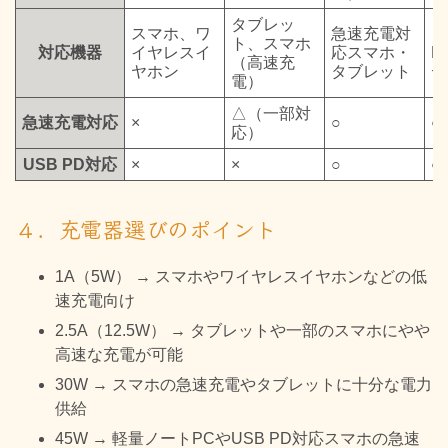
タブレッ
スマホ、ワ
急速充電対
ノ
ト、スマホ
対応機器
イヤレスイ
応スマホ・
P
（高速充
ヤホン
タブレット
デ
電）
△（一部対
急速充電対応
×
○
○
応）
USB PD対応
×
×
○
○
４．充電器選びのポイント
1A（5W） → スマホやワイヤレスイヤホンなどの低
速充電向け
2.5A（12.5W） → タブレットや一部のスマホにやや
高速な充電が可能
30W → スマホの急速充電やタブレットに十分な電力
供給
45W → 軽量ノートPCやUSB PD対応スマホの急速