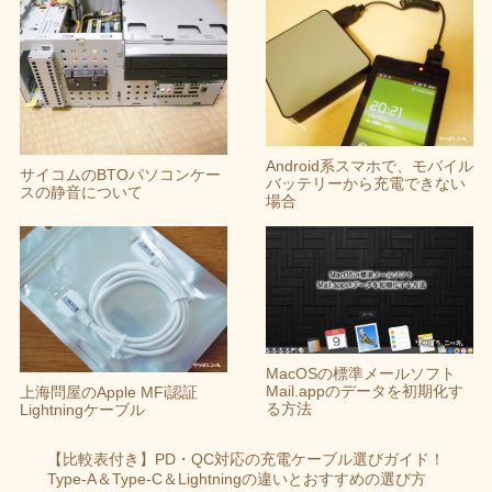
Android系スマホで、モバイル
サイコムのBTOパソコンケー
バッテリーから充電できない
スの静音について
場合
MacOSの標準メールソフト
Mail.appのデータを初期化す
上海問屋のApple MFi認証
る方法
Lightningケーブル
【比較表付き】PD・QC対応の充電ケーブル選びガイド！
Type-A＆Type-C＆Lightningの違いとおすすめの選び方