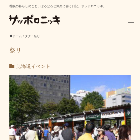
札幌の暮らしのこと。ぽろぽろと気楽に書く日記。サッポロニッキ。
ホーム
/
タグ : 祭り
祭り
北海道イベント