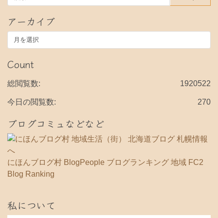
アーカイブ
ア
ー
カ
Count
イ
ブ
総閲覧数:
1920522
今日の閲覧数:
270
ブログコミュなどなど
にほんブログ村
BlogPeople
ブログランキング 地域
FC2
Blog Ranking
私について