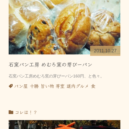
2011.10.27
石窯パン工房 めむろ窯の芽びーパン
石窯パン工房めむろ窯の芽びーパン160円、と色々。
パン屋
十勝
旨い物
芽室
道内グルメ
食
コレは！？