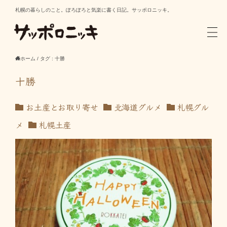
札幌の暮らしのこと。ぽろぽろと気楽に書く日記。サッポロニッキ。
ホーム
/
タグ : 十勝
十勝
お土産とお取り寄せ
北海道グルメ
札幌グル
メ
札幌土産