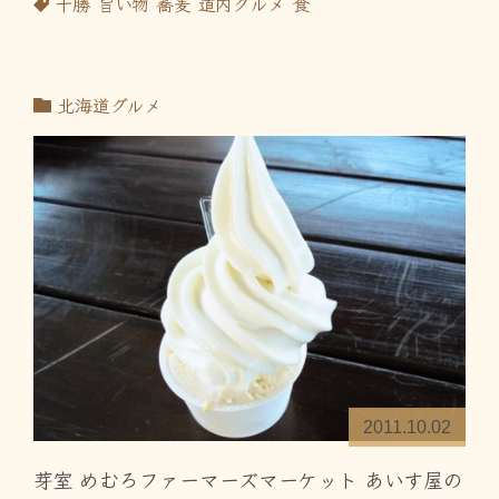
十勝
旨い物
蕎麦
道内グルメ
食
北海道グルメ
2011.10.02
芽室 めむろファーマーズマーケット あいす屋の