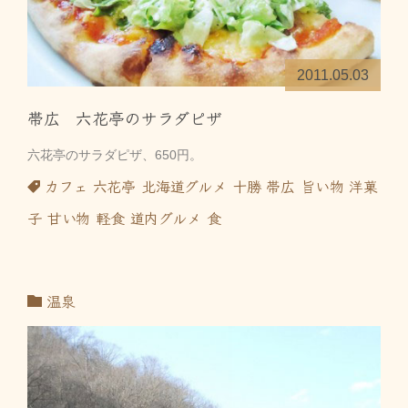
2011.05.03
帯広 六花亭のサラダピザ
六花亭のサラダピザ、650円。
カフェ
六花亭
北海道グルメ
十勝
帯広
旨い物
洋菓
子
甘い物
軽食
道内グルメ
食
温泉