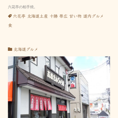
六花亭の柏手焼。
六花亭
北海道土産
十勝
帯広
甘い物
道内グルメ
食
北海道グルメ