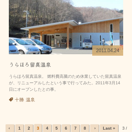
2011.04.24
うらほろ留真温泉
うらほろ留真温泉。 燃料費高騰のため休業していた留真温泉
が、リニューアルしたという事で行ってみた。2011年3月14
日にオープンしたとの事。
十勝
温泉
‹
1
2
3
4
5
6
7
8
›
Last »
3 /