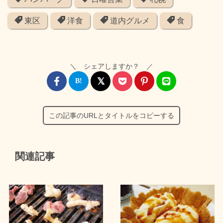
東区
洋食
道内グルメ
食
＼ シェアしますか？ ／
この記事のURLとタイトルをコピーする
関連記事