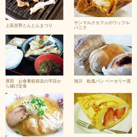
サンマルクカフェのワッフル
上富良野とんとんまつり
バニラ
厚田 お食事処前浜の平目か
旭川 欧風パン ベーカリー寛
ら揚げ定食