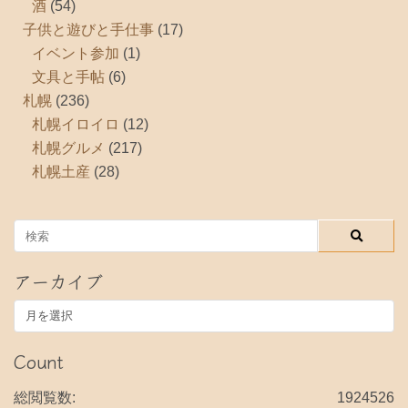
酒
(54)
子供と遊びと手仕事
(17)
イベント参加
(1)
文具と手帖
(6)
札幌
(236)
札幌イロイロ
(12)
札幌グルメ
(217)
札幌土産
(28)
アーカイブ
ア
ー
カ
Count
イ
ブ
総閲覧数:
1924526