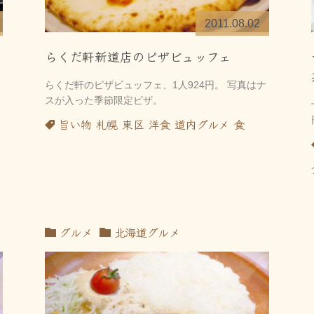
2011.08.02
らくだ軒新道店のピザビュッフェ
らくだ軒のピザビュッフェ、1人924円。 写真はナ
スが入った季節限定ピザ。
旨い物
札幌
東区
洋食
道内グルメ
食
内
グルメ
北海道グルメ