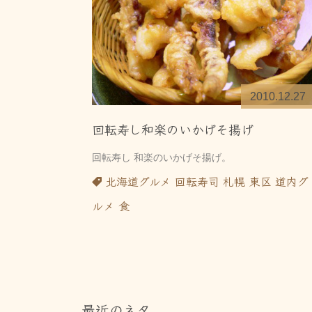
2010.12.27
回転寿し和楽のいかげそ揚げ
回転寿し 和楽のいかげそ揚げ。
北海道グルメ
回転寿司
札幌
東区
道内グ
ルメ
食
最近のネタ