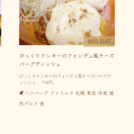
2010.11.07
びっくりドンキーのフォンデュ風チーズ
バーグディッシュ
びっくりドンキーのフォンデュ風チーズバーグデ
ィッシュ 、774円。
ハンバーグ
ファミレス
札幌
東区
洋食
道
内グルメ
食