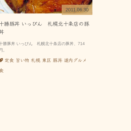
2011.06.30
十勝豚丼 いっぴん 札幌北十条店の豚
丼
十勝豚丼 いっぴん 札幌北十条店の豚丼、714
円。
定食
旨い物
札幌
東区
豚丼
道内グルメ
食