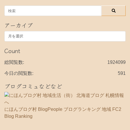
アーカイブ
ア
ー
カ
Count
イ
ブ
総閲覧数:
1924099
今日の閲覧数:
591
ブログコミュなどなど
にほんブログ村
BlogPeople
ブログランキング 地域
FC2
Blog Ranking