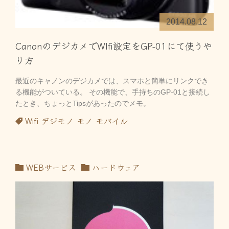
2014.08.12
CanonのデジカメでWIfi設定をGP-01にて使うや
り方
最近のキャノンのデジカメでは、スマホと簡単にリンクでき
る機能がついている。 その機能で、手持ちのGP-01と接続し
たとき、ちょっとTipsがあったのでメモ。
Wifi
デジモノ
モノ
モバイル
WEBサービス
ハードウェア