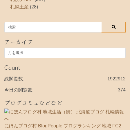
札幌土産
(28)
アーカイブ
ア
ー
カ
Count
イ
ブ
総閲覧数:
1922912
今日の閲覧数:
374
ブログコミュなどなど
にほんブログ村
BlogPeople
ブログランキング 地域
FC2