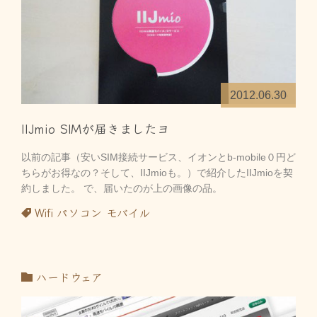
2012.06.30
IIJmio SIMが届きましたヨ
以前の記事（安いSIM接続サービス、イオンとb-mobile０円ど
ちらがお得なの？そして、IIJmioも。）で紹介したIIJmioを契
約しました。 で、届いたのが上の画像の品。
Wifi
パソコン
モバイル
ハードウェア