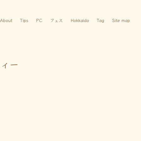
About
Tips
PC
フェス
Hokkaido
Tag
Site map
ティー