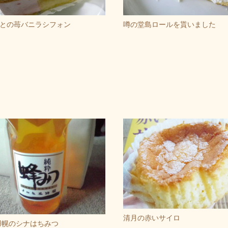
との苺バニラシフォン
噂の堂島ロールを貰いました
清月の赤いサイロ
羽幌のシナはちみつ