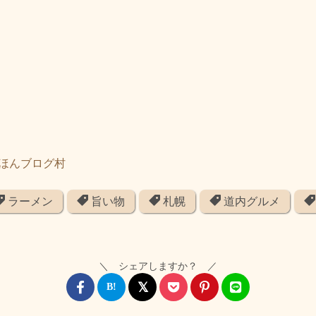
ラーメン
旨い物
札幌
道内グルメ
＼ シェアしますか？ ／