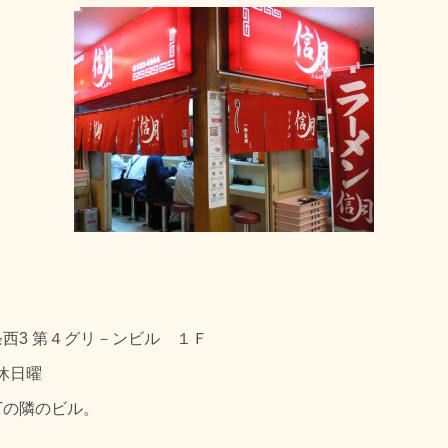
西3 第４グリ－ンビル １Ｆ
定休日曜
丁の隣のビル。