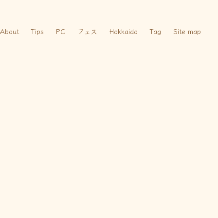
About
Tips
PC
フェス
Hokkaido
Tag
Site map