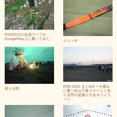
RSR2012の会場マップを
GoogleMap上に書いてみた
テスト中
RSR 2016 まとめ8 ー夕暮れ
祭り太郎
に響く松山千春ステージと祭
り太郎の盆踊り大会＆ジェラ
ート