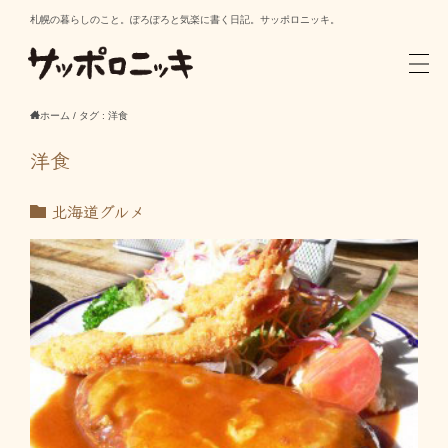
札幌の暮らしのこと。ぽろぽろと気楽に書く日記。サッポロニッキ。
ホーム
/
タグ : 洋食
洋食
北海道グルメ