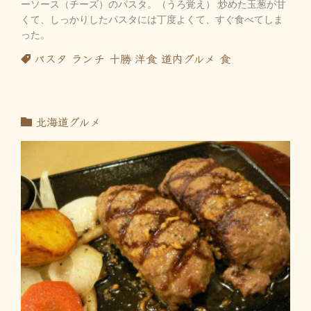
ーソース（チーズ）のパスタ。（うろ覚え） 炒めた玉葱が甘
くて、しっかりしたパスタには丁度よくて、すぐ食べてしま
った。
パスタ
ランチ
十勝
洋食
道内グルメ
食
北海道グルメ