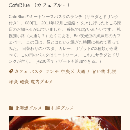
CafeBlue （カフェブルー）
CafeBlueのミートソースパスタのランチ（サラダとドリンク
付き）、680円。 2011年12月ご連絡： 久々に行ったところ閉
店のお知らせが出ていました。 移転ではないみたいです。 札
幌狸小路（大通り？）近くにある、Bar夜光虫の姉妹店のカフ
ェバー。 この日は、昼とはだいぶ過ぎた時間に初めて寄って
みた。 日替わりのパスタ、カレー、リゾットの3種類から選
べて、この日のパスタはミートソース。 これにサラダとドリ
ンクが付く。（+200円でデザートも追加できる。）
カフェ
パスタ
ランチ
中央区
大通り
旨い物
札幌
洋食
軽食
道内グルメ
北海道グルメ
札幌グルメ