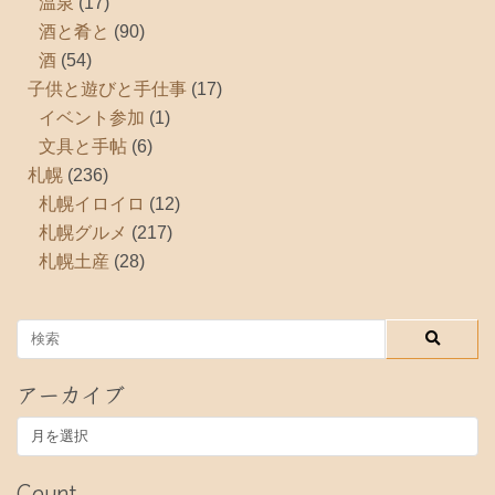
温泉
(17)
酒と肴と
(90)
酒
(54)
子供と遊びと手仕事
(17)
イベント参加
(1)
文具と手帖
(6)
札幌
(236)
札幌イロイロ
(12)
札幌グルメ
(217)
札幌土産
(28)
アーカイブ
ア
ー
カ
Count