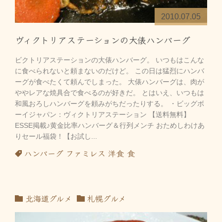
2010.07.05
ヴィクトリアステーションの大俵ハンバーグ
ビクトリアステーションの大俵ハンバーグ。 いつもはこんな
に食べられないと頼まないのだけど。 この日は猛烈にハンバ
ーグが食べたくて頼んでしまった。 大俵ハンバーグは、肉が
ややレアな焼具合で食べるのが好きだ。 とはいえ、いつもは
和風おろしハンバーグを頼みがちだったりする。 ・ビッグボ
ーイジャパン：ヴィクトリアステーション 【送料無料】
ESSE掲載♪黄金比率ハンバーグ＆行列メンチ おためしわけあ
りセール福袋！【お試し...
ハンバーグ
ファミレス
洋食
食
北海道グルメ
札幌グルメ