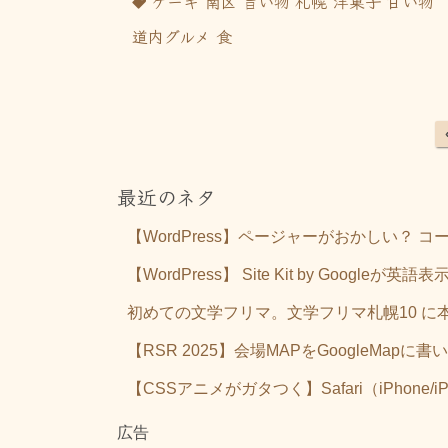
ケーキ
南区
旨い物
札幌
洋菓子
甘い物
道内グルメ
食
最近のネタ
【WordPress】ページャーがおかしい？
【WordPress】 Site Kit by Go
初めての文学フリマ。文学フリマ札幌10 に
【RSR 2025】会場MAPをGoogleMa
【CSSアニメがガタつく】Safari（iPhone/iP
広告