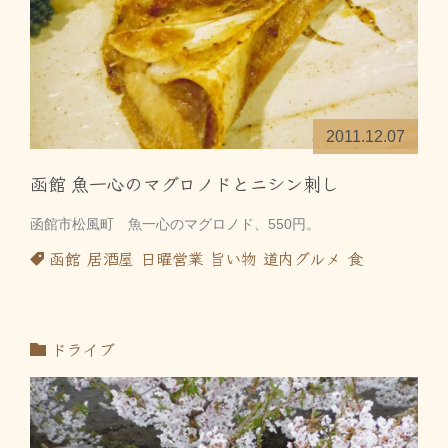
2011.12.07
函館 魚一心のマグロノドとニシン刺し
函館市松風町 魚一心のマグロノド、550円。
函館
居酒屋
日曜営業
旨い物
道内グルメ
食
ドライブ