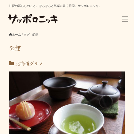
札幌の暮らしのこと。ぽろぽろと気楽に書く日記。サッポロニッキ。
ホーム
/
タグ : 函館
函館
北海道グルメ