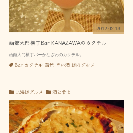
2012.02.13
函館大門横丁Bar KANAZAWAのカクテル
函館大門横丁バーかなざわのカクテル。
Bar
カクテル
函館
旨い酒
道内グルメ
北海道グルメ
酒と肴と