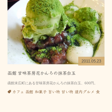
2011.05.23
函館 甘味茶房花かんろの抹茶白玉
函館末広町にある甘味茶房花かんろの抹茶白玉、600円。
カフェ
函館
和菓子
旨い物
甘い物
道内グルメ
食