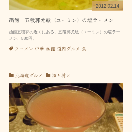
2012.02.14
函館 五稜郭尤敏（ユーミン）の塩ラーメン
函館五稜郭の近くにある、五稜郭尤敏（ユーミン）の塩ラー
メン、580円。
ラーメン
中華
函館
道内グルメ
食
北海道グルメ
酒と肴と