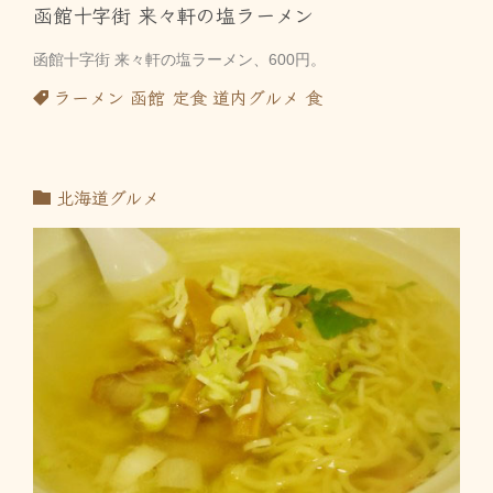
函館十字街 来々軒の塩ラーメン
函館十字街 来々軒の塩ラーメン、600円。
ラーメン
函館
定食
道内グルメ
食
北海道グルメ