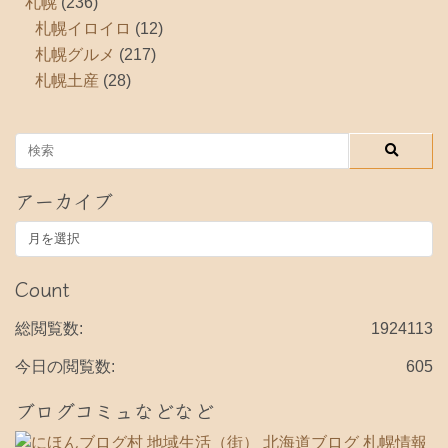
札幌
(236)
札幌イロイロ
(12)
札幌グルメ
(217)
札幌土産
(28)
アーカイブ
ア
ー
カ
Count
イ
ブ
総閲覧数:
1924113
今日の閲覧数:
605
ブログコミュなどなど