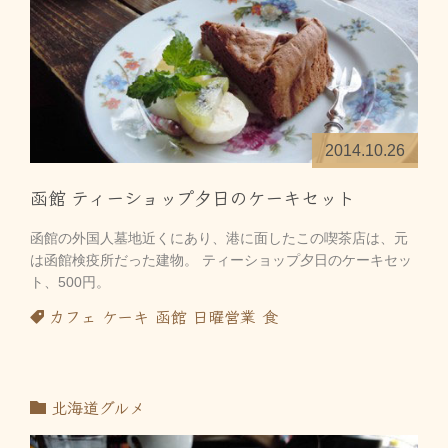
2014.10.26
函館 ティーショップ夕日のケーキセット
函館の外国人墓地近くにあり、港に面したこの喫茶店は、元
は函館検疫所だった建物。 ティーショップ夕日のケーキセッ
ト、500円。
カフェ
ケーキ
函館
日曜営業
食
北海道グルメ