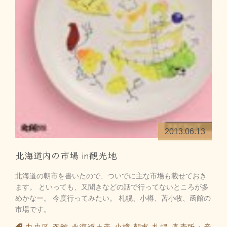
2013.06.13
北海道内の市場 in観光地
北海道の朝市を書いたので、ついでに主な市場も載せておき
ます。 といっても、又聞きなどの話で行ってないところが多
めかなー。 今度行ってみたい。 札幌、小樽、苫小牧、函館の
市場です。
中央区
函館
北海道土産
小樽
朝市
札幌
直売所・産